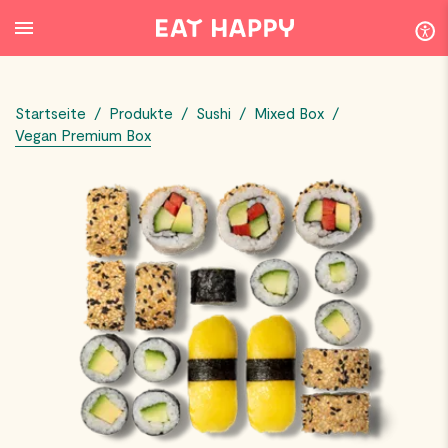
SKIP
TO
MAIN
CONTENT
Startseite
/
Produkte
/
Sushi
/
Mixed Box
/
Vegan Premium Box