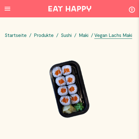
SKIP
TO
MAIN
CONTENT
Startseite
/
Produkte
/
Sushi
/
Maki
/
Vegan Lachs Maki