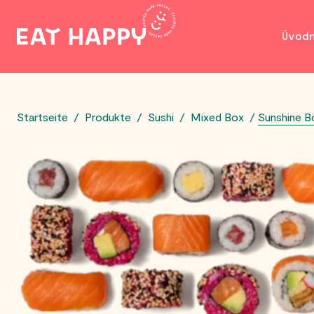
SKIP
Úvod
TO
MAIN
CONTENT
Startseite
/
Produkte
/
Sushi
/
Mixed Box
/
Sunshine B