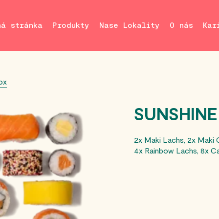
ná stránka
Produkty
Nase Lokality
O nás
Kar
ox
SUNSHINE
2x Maki Lachs, 2x Maki G
4x Rainbow Lachs, 8x Ca