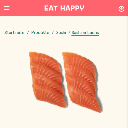
SKIP
TO
MAIN
CONTENT
Startseite
/
Produkte
/
Sushi
/
Sashimi Lachs