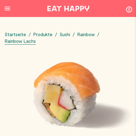
SKIP
TO
MAIN
CONTENT
Startseite
/
Produkte
/
Sushi
/
Rainbow
/
Rainbow Lachs