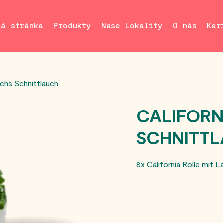
ná stránka
Produkty
Nase Lokality
O nás
Kar
achs Schnittlauch
CALIFORN
SCHNITT
8x California Rolle mit 