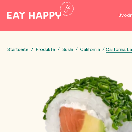
SKIP
Úvod
TO
MAIN
CONTENT
Startseite
/
Produkte
/
Sushi
/
California
/
California L