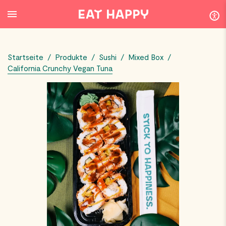
SKIP
TO
MAIN
CONTENT
Startseite
/
Produkte
/
Sushi
/
Mixed Box
/
California Crunchy Vegan Tuna