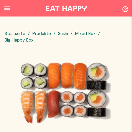
SKIP
TO
MAIN
CONTENT
Startseite
/
Produkte
/
Sushi
/
Mixed Box
/
Big Happy Box