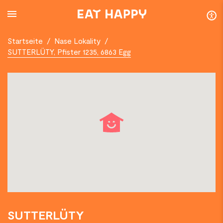
SKIP
TO
MAIN
CONTENT
Startseite
/
Nase Lokality
/
SUTTERLÜTY, Pfister 1235, 6863 Egg
SUTTERLÜTY