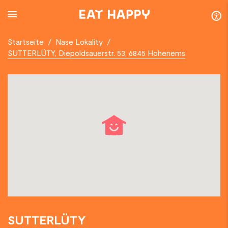
SKIP
TO
MAIN
CONTENT
Startseite
/
Nase Lokality
/
SUTTERLÜTY, Diepoldsauerstr. 53, 6845 Hohenems
SUTTERLÜTY