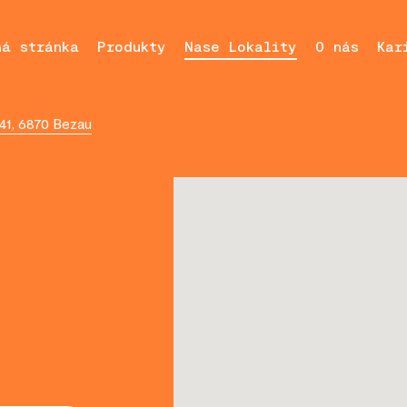
ná stránka
Produkty
Nase Lokality
O nás
Kar
1, 6870 Bezau