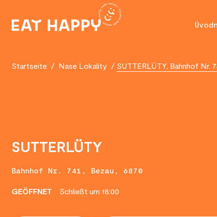
SKIP
TO
Úvod
MAIN
CONTENT
Startseite
/
Nase Lokality
/
SUTTERLÜTY, Bahnhof Nr. 74
SUTTERLÜTY
Bahnhof Nr. 741, Bezau, 6870
GEÖFFNET
Schließt um 18:00