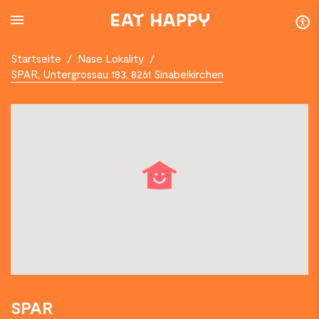
SKIP
TO
MAIN
CONTENT
Startseite
/
Nase Lokality
/
SPAR, Untergrossau 183, 8261 Sinabelkirchen
SPAR