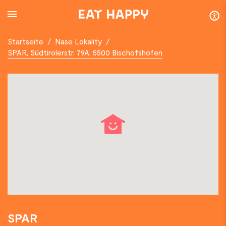
SKIP
TO
MAIN
CONTENT
Startseite
/
Nase Lokality
/
SPAR, Südtirolerstr. 79A, 5500 Bischofshofen
SPAR