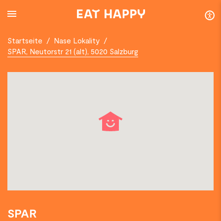
SKIP
TO
MAIN
CONTENT
Startseite
/
Nase Lokality
/
SPAR, Neutorstr 21 (alt), 5020 Salzburg
SPAR