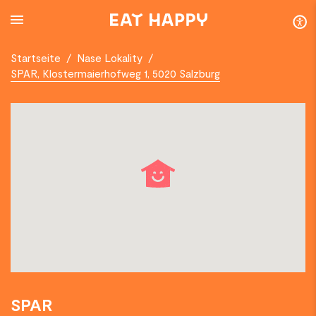
SKIP
TO
MAIN
CONTENT
Startseite
/
Nase Lokality
/
SPAR, Klostermaierhofweg 1, 5020 Salzburg
SPAR