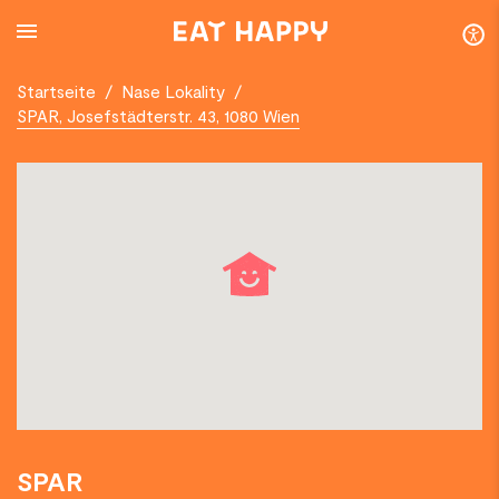
SKIP
TO
MAIN
CONTENT
Startseite
/
Nase Lokality
/
SPAR, Josefstädterstr. 43, 1080 Wien
SPAR