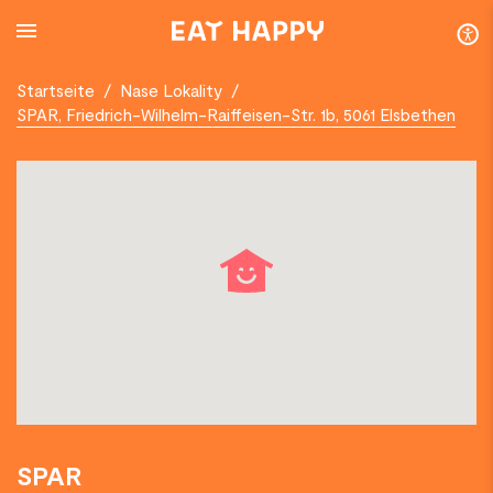
SKIP
TO
MAIN
CONTENT
Startseite
/
Nase Lokality
/
SPAR, Friedrich-Wilhelm-Raiffeisen-Str. 1b, 5061 Elsbethen
SPAR