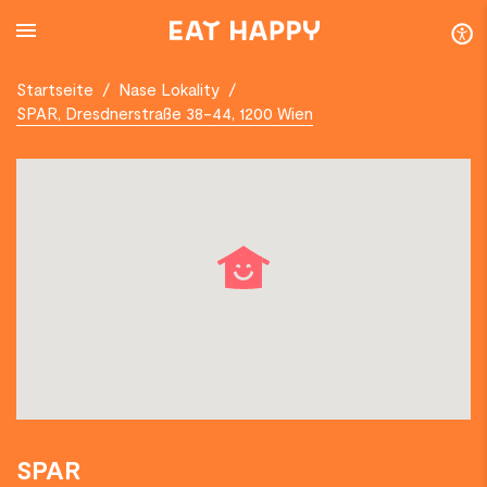
SKIP
TO
MAIN
CONTENT
Startseite
/
Nase Lokality
/
SPAR, Dresdnerstraße 38-44, 1200 Wien
SPAR