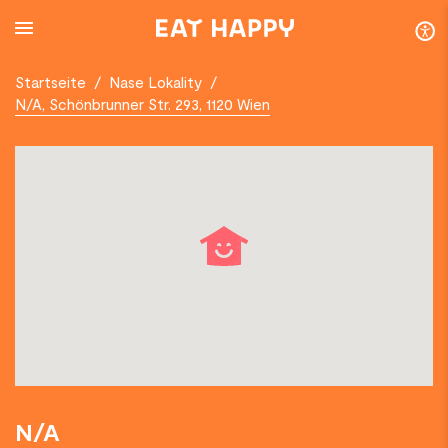
SKIP
TO
MAIN
CONTENT
Startseite
/
Nase Lokality
/
N/A, Schönbrunner Str. 293, 1120 Wien
N/A