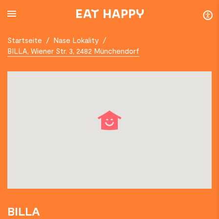
SKIP
TO
MAIN
CONTENT
Startseite
/
Nase Lokality
/
BILLA, Wiener Str. 3, 2482 Münchendorf
BILLA