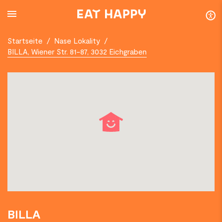
SKIP
TO
MAIN
CONTENT
Startseite
/
Nase Lokality
/
BILLA, Wiener Str. 81-87, 3032 Eichgraben
BILLA