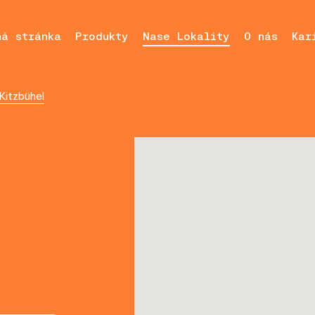
ná stránka
Produkty
Nase Lokality
O nás
Kar
Kitzbühel