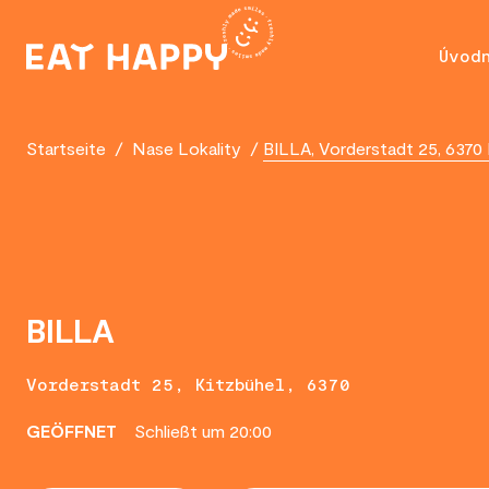
SKIP
TO
Úvod
MAIN
CONTENT
Startseite
/
Nase Lokality
/
BILLA, Vorderstadt 25, 6370 
BILLA
Vorderstadt 25, Kitzbühel, 6370
GEÖFFNET
Schließt um 20:00