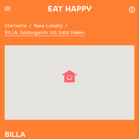
SKIP
TO
MAIN
CONTENT
Startseite
/
Nase Lokality
/
BILLA, Salzburgerstr. 143, 5400 Hallein
BILLA