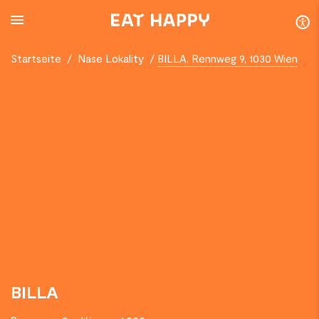
SKIP
TO
MAIN
CONTENT
Startseite
/
Nase Lokality
/
BILLA, Rennweg 9, 1030 Wien
BILLA