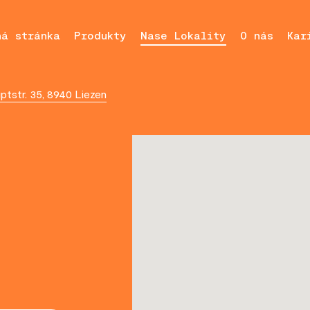
ná stránka
Produkty
Nase Lokality
O nás
Kar
tstr. 35, 8940 Liezen