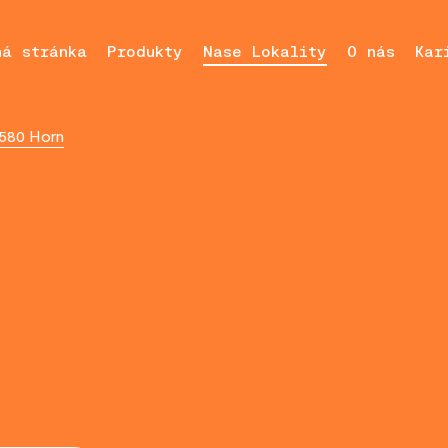
ná stránka
Produkty
Nase Lokality
O nás
Kar
3580 Horn