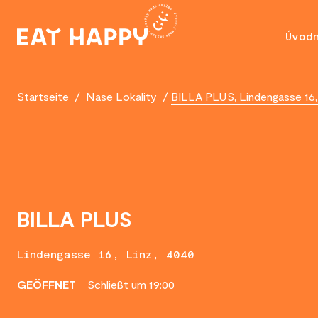
SKIP
TO
Úvod
MAIN
CONTENT
Startseite
/
Nase Lokality
/
BILLA PLUS, Lindengasse 16,
BILLA PLUS
Lindengasse 16, Linz, 4040
GEÖFFNET
Schließt um 19:00