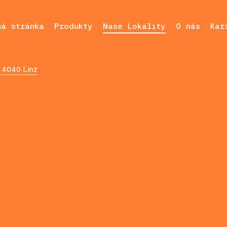
ná stránka
Produkty
Nase Lokality
O nás
Kar
 4040 Linz