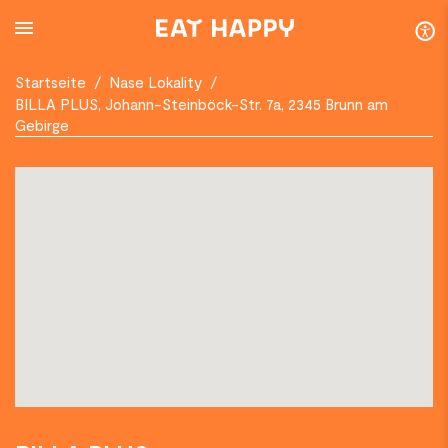
SKIP
TO
MAIN
CONTENT
Startseite
/
Nase Lokality
/
BILLA PLUS, Johann-Steinböck-Str. 7a, 2345 Brunn am
Gebirge