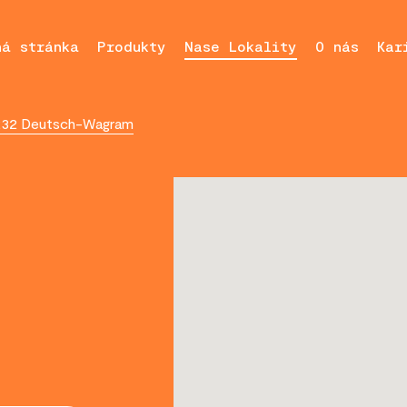
ná stránka
Produkty
Nase Lokality
O nás
Kar
2232 Deutsch-Wagram