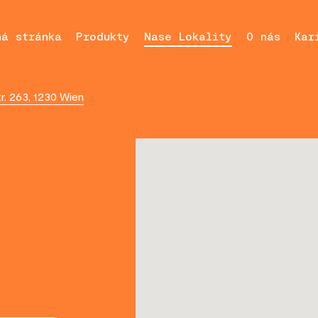
ná stránka
Produkty
Nase Lokality
O nás
Kar
r. 263, 1230 Wien