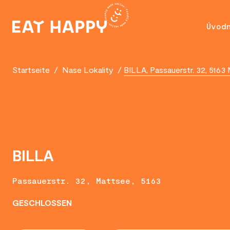
SKIP
TO
Úvod
MAIN
CONTENT
Startseite
/
Nase Lokality
/
BILLA, Passauerstr. 32, 5163
BILLA
Passauerstr. 32, Mattsee, 5163
GESCHLOSSEN