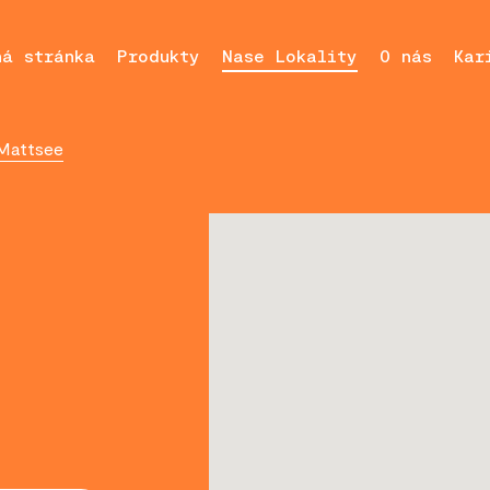
ná stránka
Produkty
Nase Lokality
O nás
Kar
 Mattsee