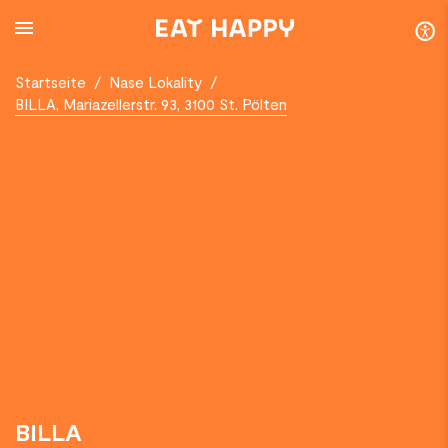
SKIP
TO
MAIN
CONTENT
Startseite
/
Nase Lokality
/
BILLA, Mariazellerstr. 93, 3100 St. Pölten
BILLA