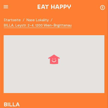
SKIP
TO
MAIN
CONTENT
Startseite
/
Nase Lokality
/
BILLA, Leystr. 2-4, 1200 Wien-Brigittenau
BILLA