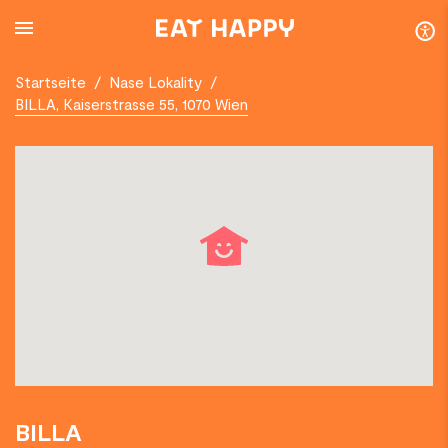
SKIP
TO
MAIN
CONTENT
Startseite
/
Nase Lokality
/
BILLA, Kaiserstrasse 55, 1070 Wien
BILLA