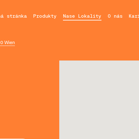
ná stránka
Produkty
Nase Lokality
O nás
Kar
10 Wien