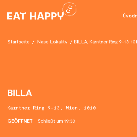
SKIP
TO
Úvod
MAIN
CONTENT
Startseite
/
Nase Lokality
/
BILLA, Kärntner Ring 9-13, 10
BILLA
Kärntner Ring 9-13, Wien, 1010
GEÖFFNET
Schließt um 19:30