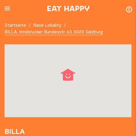
SKIP
TO
MAIN
CONTENT
Startseite
/
Nase Lokality
/
BILLA, Innsbrucker Bundesstr. 63, 5020 Salzburg
BILLA