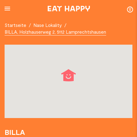
SKIP
TO
MAIN
CONTENT
Startseite
/
Nase Lokality
/
BILLA, Holzhauserweg 2, 5112 Lamprechtshausen
BILLA