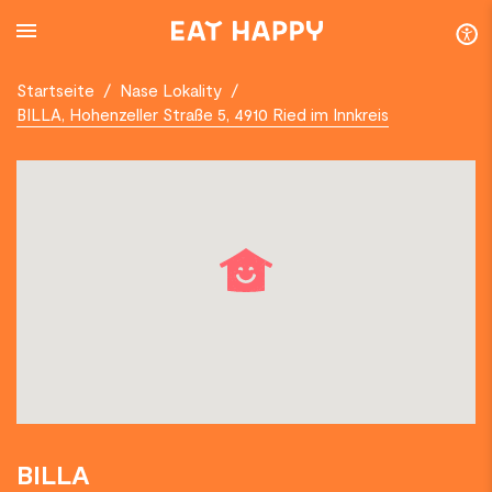
SKIP
TO
MAIN
CONTENT
Startseite
/
Nase Lokality
/
BILLA, Hohenzeller Straße 5, 4910 Ried im Innkreis
BILLA