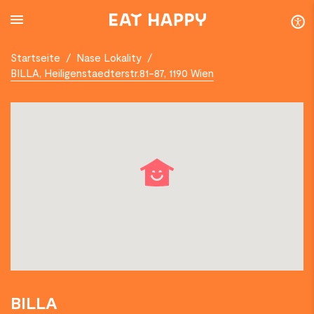
SKIP
TO
MAIN
CONTENT
Startseite
/
Nase Lokality
/
BILLA, Heiligenstaedterstr.81-87, 1190 Wien
BILLA