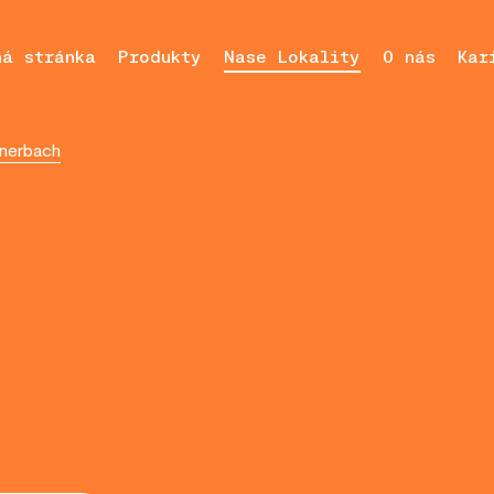
ná stránka
Produkty
Nase Lokality
O nás
Kar
lnerbach