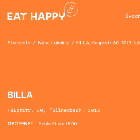
SKIP
TO
Úvod
MAIN
CONTENT
Startseite
/
Nase Lokality
/
BILLA, Hauptstr. 60, 3013 Tul
BILLA
Hauptstr. 60, Tullnerbach, 3013
GEÖFFNET
Schließt um 18:00