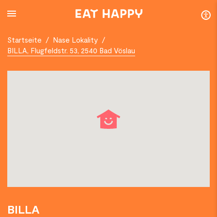
SKIP
TO
MAIN
CONTENT
Startseite
/
Nase Lokality
/
BILLA, Flugfeldstr. 53, 2540 Bad Vöslau
BILLA