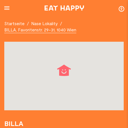
SKIP
TO
MAIN
CONTENT
Startseite
/
Nase Lokality
/
BILLA, Favoritenstr. 29-31, 1040 Wien
BILLA