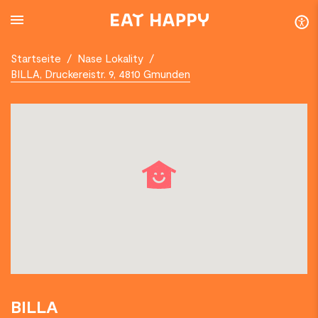
SKIP
TO
MAIN
CONTENT
Startseite
/
Nase Lokality
/
BILLA, Druckereistr. 9, 4810 Gmunden
BILLA