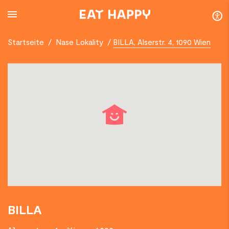
SKIP
TO
MAIN
CONTENT
Startseite
/
Nase Lokality
/
BILLA, Alserstr. 4, 1090 Wien
BILLA