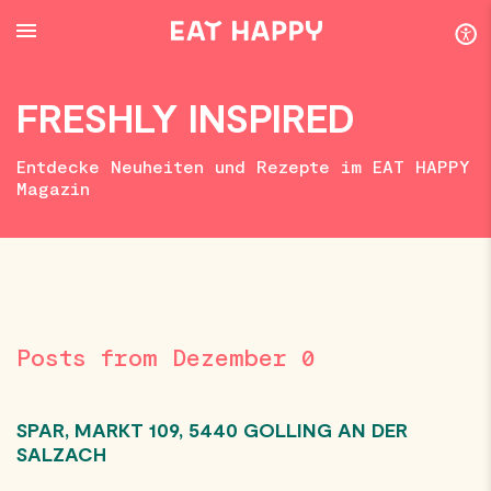
SKIP
TO
MAIN
CONTENT
FRESHLY INSPIRED
Entdecke Neuheiten und Rezepte im EAT HAPPY
Magazin
Posts from Dezember 0
SPAR, MARKT 109, 5440 GOLLING AN DER
SALZACH