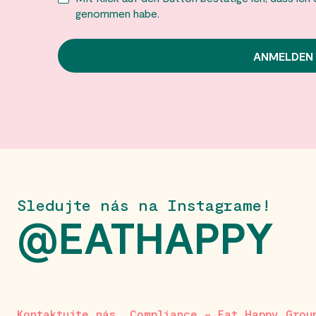
genommen habe.
Sledujte nás na Instagrame!
@EATHAPPY
Kontaktujte nás
Compliance – Eat Happy Grou