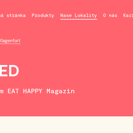
ná stránka
Produkty
Nase Lokality
O nás
Kar
Klagenfurt
RED
im EAT HAPPY Magazin