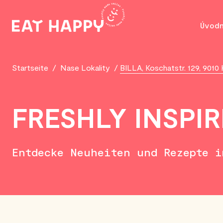
SKIP
TO
Úvod
MAIN
CONTENT
Startseite
/
Nase Lokality
/
BILLA, Koschatstr. 129, 9010 
FRESHLY INSPI
Entdecke Neuheiten und Rezepte 