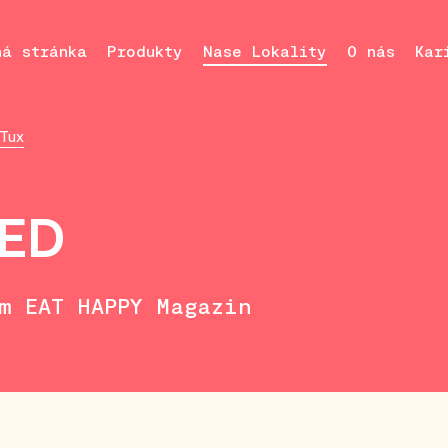
ná stránka
Produkty
Nase Lokality
O nás
Kar
 Tux
RED
im EAT HAPPY Magazin