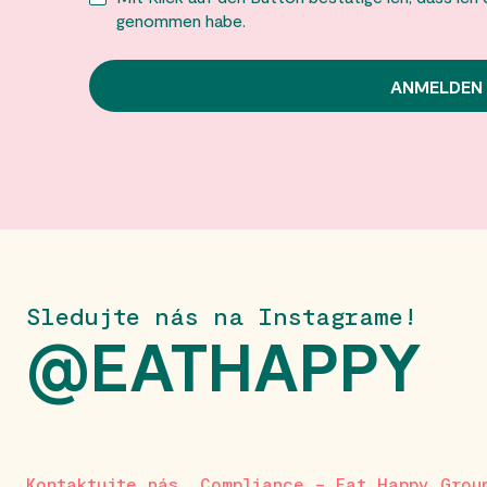
genommen habe.
Sledujte nás na Instagrame!
@EATHAPPY
Kontaktujte nás
Compliance – Eat Happy Grou