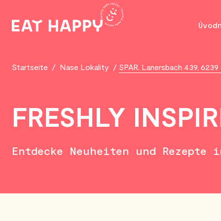
SKIP
TO
Úvod
MAIN
CONTENT
Startseite
/
Nase Lokality
/
SPAR, Lanersbach 439, 6239
FRESHLY INSPI
Entdecke Neuheiten und Rezepte 