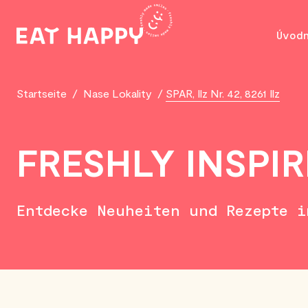
SKIP
TO
Úvod
MAIN
CONTENT
Startseite
/
Nase Lokality
/
SPAR, Ilz Nr. 42, 8261 Ilz
FRESHLY INSPI
Entdecke Neuheiten und Rezepte 