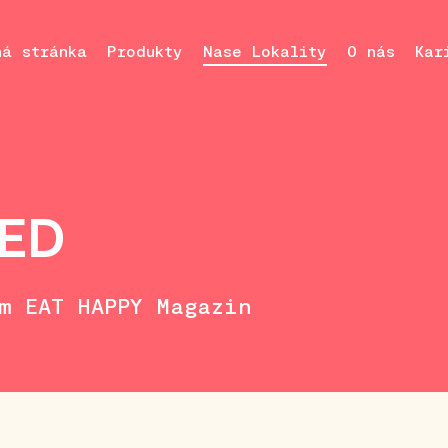
ná stránka
Produkty
Nase Lokality
O nás
Kar
RED
im EAT HAPPY Magazin