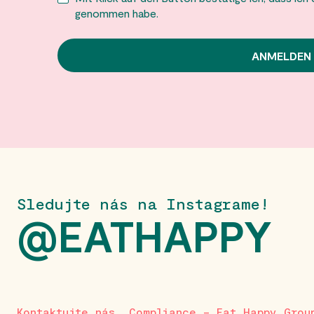
genommen habe.
Sledujte nás na Instagrame!
@EATHAPPY
Kontaktujte nás
Compliance – Eat Happy Grou