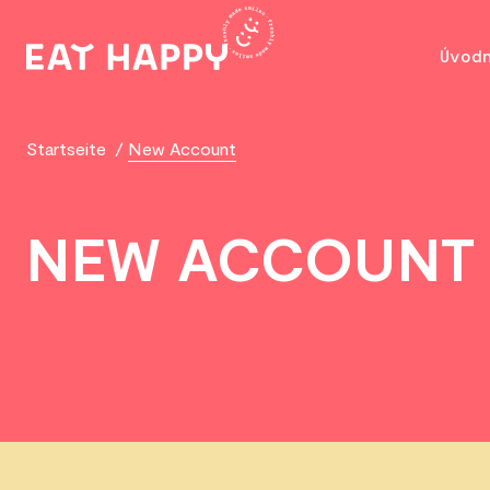
SKIP
TO
Úvod
MAIN
CONTENT
Startseite
/
New Account
NEW ACCOUNT