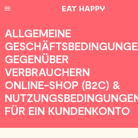
SKIP
TO
MAIN
CONTENT
ALLGEMEINE
GESCHÄFTSBEDINGUNG
GEGENÜBER
VERBRAUCHERN
ONLINE-SHOP (B2C) &
NUTZUNGSBEDINGUNGE
FÜR EIN KUNDENKONTO